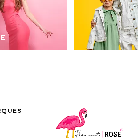
E
RQUES