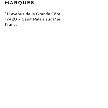
MARQUES
1
11 avenue de la Grande Côte
17420 - Saint Palais sur Mer
France
Tél :
05.46.23.39.28
ledm17@hotmail.fr