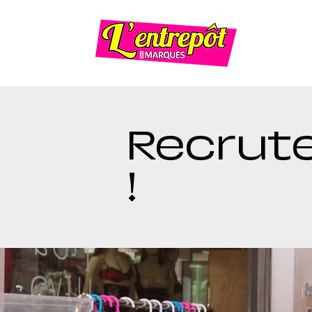
Recrut
!