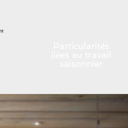
nt
Particularités
liées au travail
saisonnier